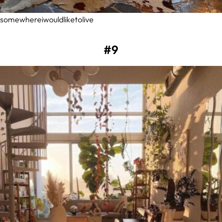
somewhereiwouldliketolive
#9