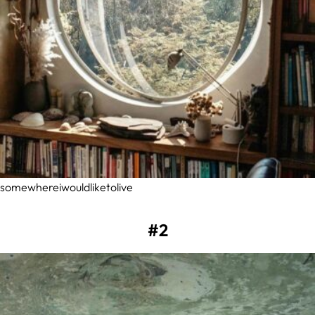
somewhereiwouldliketolive
#2