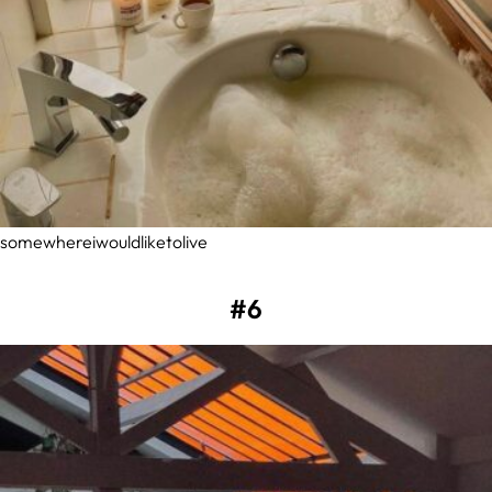
somewhereiwouldliketolive
#6