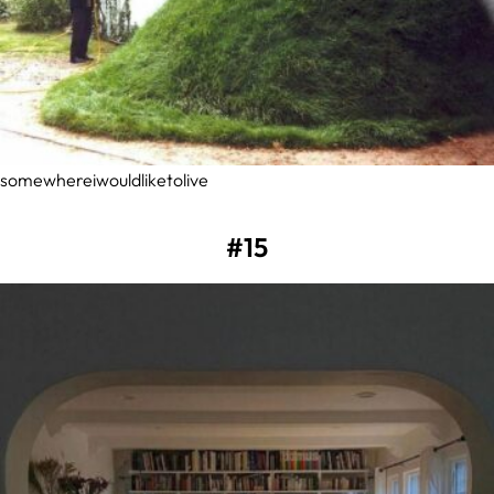
somewhereiwouldliketolive
#15