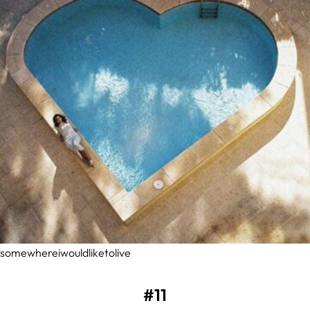
somewhereiwouldliketolive
#11