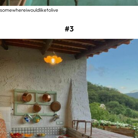
somewhereiwouldliketolive
#3