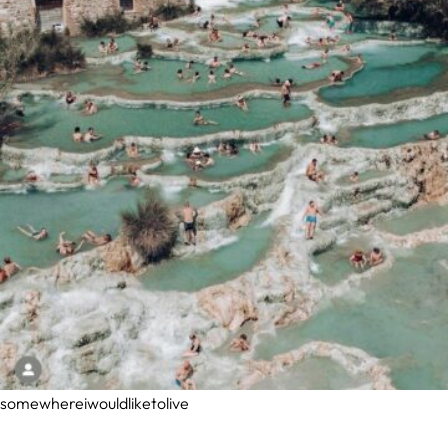
somewhereiwouldliketolive