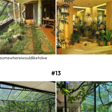
somewhereiwouldliketolive
#13