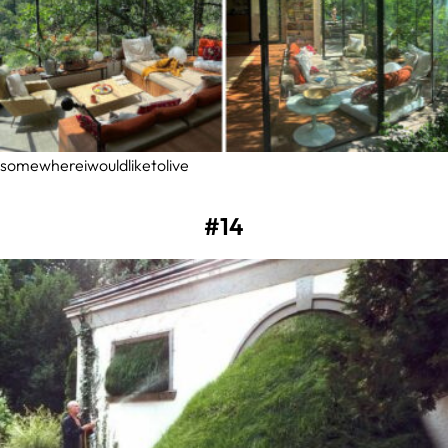
somewhereiwouldliketolive
#14