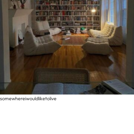
somewhereiwouldliketolive