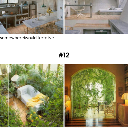
somewhereiwouldliketolive
#12