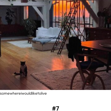
somewhereiwouldliketolive
#7