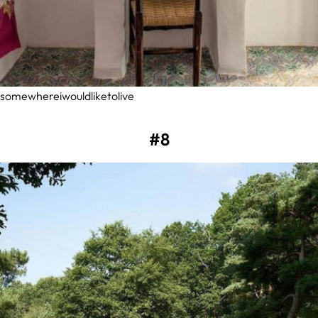
somewhereiwouldliketolive
#8