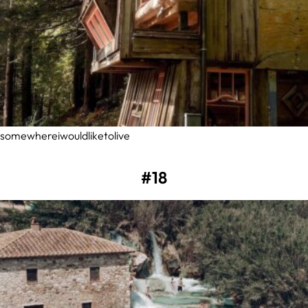
somewhereiwouldliketolive
#18