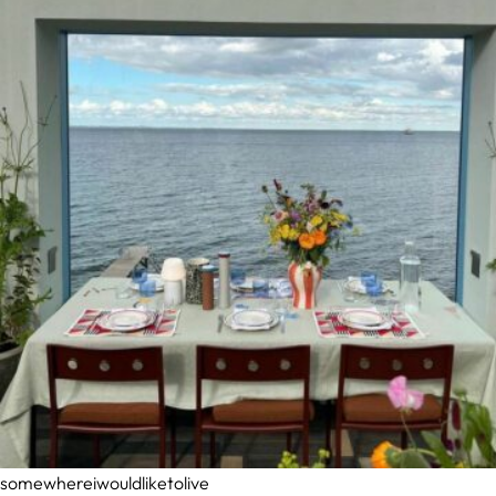
somewhereiwouldliketolive