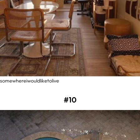
somewhereiwouldliketolive
#10