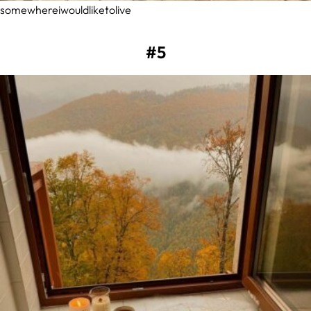
somewhereiwouldliketolive
#5