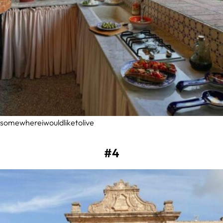
somewhereiwouldliketolive
#4