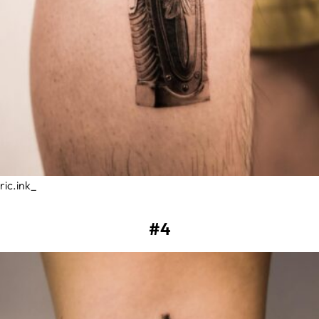
ric.ink_
#4