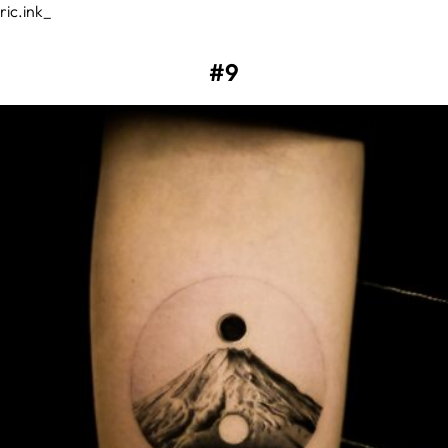
ric.ink_
#9