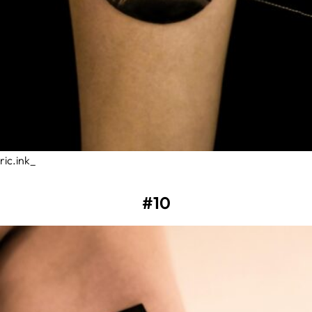
ric.ink_
#10