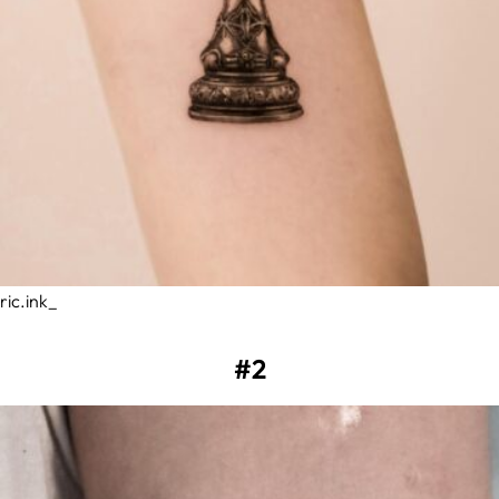
ric.ink_
#2