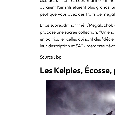
ciel, des structures sous-marines et m
auraient l’air s’ils étaient plus grands. S
peut que vous ayez des traits de méga
Et ce subreddit nommé
r/Megalophobi
propose une sacrée collection. “Un end
en particulier celles qui sont des “déc
leur description et 340k membres dévo
Source :
bp
Les Kelpies, Écosse,