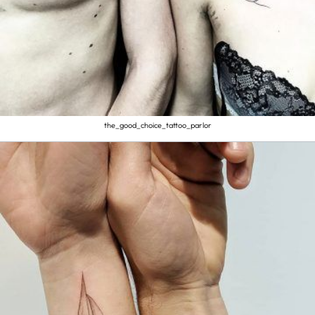
the_good_choice_tattoo_parlor