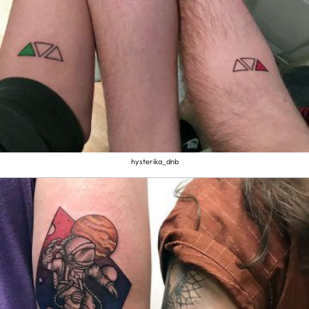
hysterika_dnb