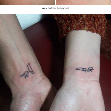
alex_tattoo_honeywell