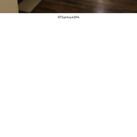
RTSantos4894