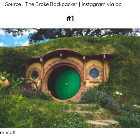
Source :
The Broke Backpacker
|
Instagram
via
bp
#1
mhcott