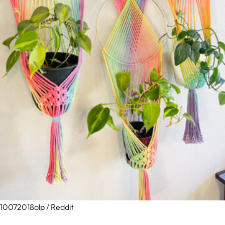
10072018olp / Reddit